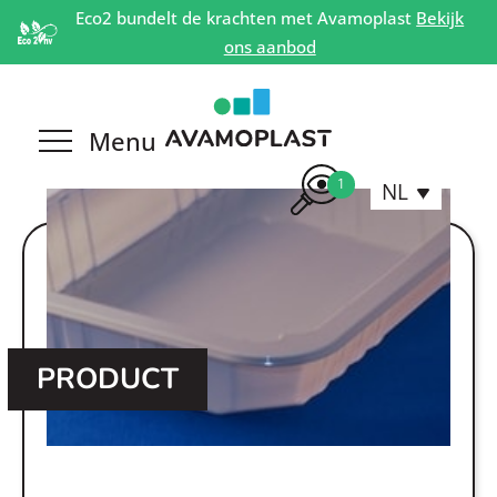
Eco2 bundelt de krachten met Avamoplast
Bekijk
ons aanbod
1
NL
PRODUCT