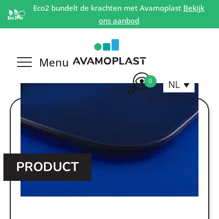
Eco2 bundelt de krachten met Avamoplast
Bekijk
ons aanbod
0
NL
PRODUCT